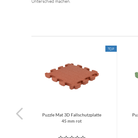
Unterschied machen.
TOP
TOP
atte 45
Puzzle Mat 3D Fallschutzplatte
Pu
45 mm rot