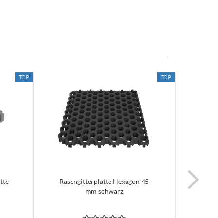
TOP
TOP
tte
Rasengitterplatte Hexagon 45
Rasen
mm schwarz