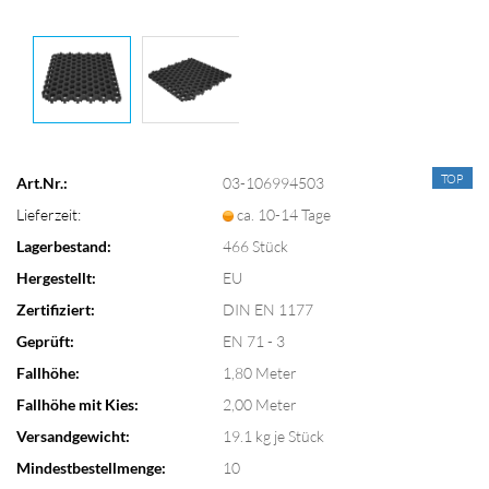
TOP
Art.Nr.:
03-106994503
Lieferzeit:
ca. 10-14 Tage
Lagerbestand:
466
Stück
Hergestellt:
EU
Zertifiziert:
DIN EN 1177
Geprüft:
EN 71 - 3
Fallhöhe:
1,80 Meter
Fallhöhe mit Kies:
2,00 Meter
Versandgewicht:
19.1
kg je Stück
Mindestbestellmenge:
10