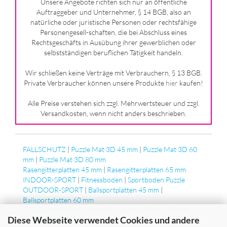
Unsere Angebote richten sich nur an öffentliche
Auftraggeber und Unternehmer, § 14 BGB, also an
natürliche oder juristische Personen oder rechtsfähige
Personengesell-schaften, die bei Abschluss eines
Rechtsgeschäfts in Ausübung ihrer gewerblichen oder
selbstständigen beruflichen Tätigkeit handeln.
Wir schließen keine Verträge mit Verbrauchern, § 13 BGB.
Private Verbraucher können unsere Produkte
hier
kaufen!
Alle Preise verstehen sich zzgl. Mehrwertsteuer und zzgl.
Versandkosten, wenn nicht anders beschrieben.
FALLSCHUTZ
|
Puzzle Mat 3D 45 mm
|
Puzzle Mat 3D 60
mm
|
Puzzle Mat 3D 80 mm
Rasengitterplatten 45 mm
|
Rasengitterplatten 65 mm
INDOOR-SPORT
|
Fitnessboden
|
Sportboden Puzzle
OUTDOOR-SPORT
|
Ballsportplatten 45 mm
|
Ballsportplatten 60 mm
Calisthenics Boden 45 mm
|
Calisthenics Boden 60 mm
Diese Webseite verwendet Cookies und andere
|
Calisthenics Boden 80 mm